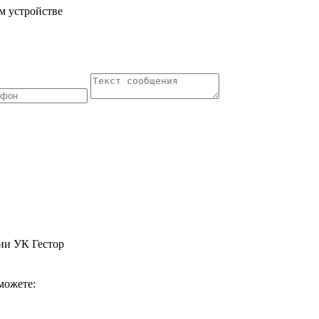
м устройстве
ии УК Гестор
можете: