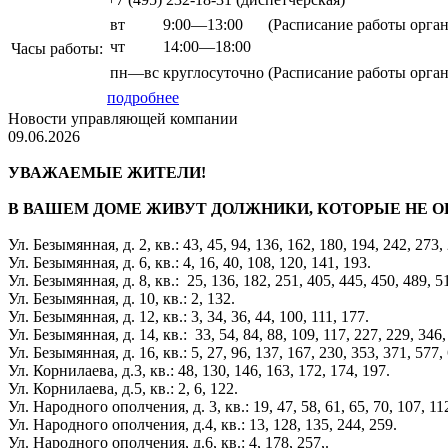
вт
9:00—13:00
(Расписание работы орга
чт
14:00—18:00
Часы работы:
пн—вс
круглосуточно
(Расписание работы орга
подробнее
Новости управляющей компании
09.06.2026
УВАЖАЕМЫЕ ЖИТЕЛИ!
В ВАШЕМ ДОМЕ ЖИВУТ ДОЛЖНИКИ, КОТОРЫЕ НЕ О
Ул. Безымянная, д. 2, кв.: 43, 45, 94, 136, 162, 180, 194, 242, 273,
Ул. Безымянная, д. 6, кв.: 4, 16, 40, 108, 120, 141, 193.
Ул. Безымянная, д. 8, кв.: 25, 136, 182, 251, 405, 445, 450, 489, 51
Ул. Безымянная, д. 10, кв.: 2, 132.
Ул. Безымянная, д. 12, кв.: 3, 34, 36, 44, 100, 111, 177.
Ул. Безымянная, д. 14, кв.: 33, 54, 84, 88, 109, 117, 227, 229, 346,
Ул. Безымянная, д. 16, кв.: 5, 27, 96, 137, 167, 230, 353, 371, 577,
Ул. Корнилаева, д.3, кв.: 48, 130, 146, 163, 172, 174, 197.
Ул. Корнилаева, д.5, кв.: 2, 6, 122.
Ул. Народного ополчения, д. 3, кв.: 19, 47, 58, 61, 65, 70, 107, 11
Ул. Народного ополчения, д.4, кв.: 13, 128, 135, 244, 259.
Ул. Народного ополчения, д.6, кв.: 4, 178, 257,.