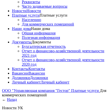
Реквизиты
Часто задаваемые вопросы
Новости
Новости
Платные услуги
Платные услуги
Населению
Для коммерческих помещений
Наши дома
Наши дома
Общая информация
Полезная информация
Документы
Документы
Бухгалтерская отчетность
Отчет о финансово-хозяйственной деятельности
2021 год
Отчет о финансово-хозяйственной деятельности
2020 год
Контакты
Контакты
Вакансии
Вакансии
Должники
Должники
Личный кабинет
Личный кабинет
ООО "Управляющая компания "Гестор"
Платные услуги
Для
коммерческих помещений
←
Назад
Новости УК