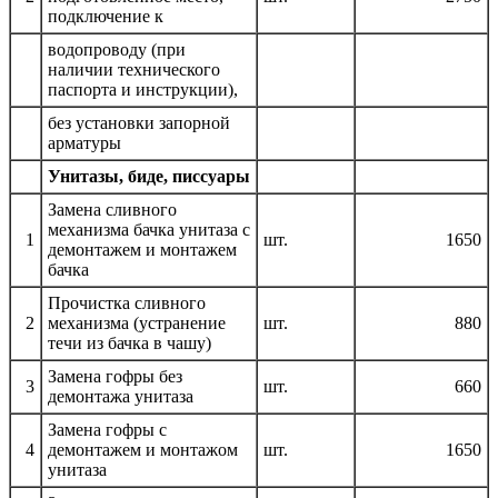
подключение к
водопроводу (при
наличии технического
паспорта и инструкции),
без установки запорной
арматуры
Унитазы, биде, писсуары
Замена сливного
механизма бачка унитаза с
1
шт.
1650
демонтажем и монтажем
бачка
Прочистка сливного
2
механизма (устранение
шт.
880
течи из бачка в чашу)
Замена гофры без
3
шт.
660
демонтажа унитаза
Замена гофры c
4
демонтажем и монтажом
шт.
1650
унитаза