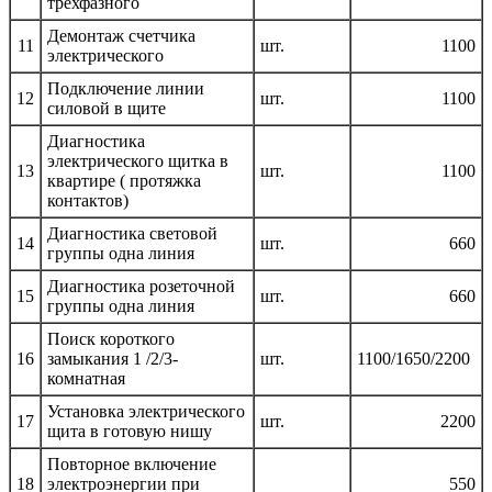
трехфазного
Демонтаж счетчика
11
шт.
1100
электрического
Подключение линии
12
шт.
1100
силовой в щите
Диагностика
электрического щитка в
13
шт.
1100
квартире ( протяжка
контактов)
Диагностика световой
14
шт.
660
группы одна линия
Диагностика розеточной
15
шт.
660
группы одна линия
Поиск короткого
16
замыкания 1 /2/3-
шт.
1100/1650/2200
комнатная
Установка электрического
17
шт.
2200
щита в готовую нишу
Повторное включение
18
электроэнергии при
550