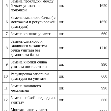
Замена прокладки между
5
бачком унитаза и
шт.
1650
полочкой
Замена смывного бачка ( с
6
монтажом и регулировкой
шт.
1650
арматуры)
7
Замена крышки унитаза
шт.
660
Замена сливного и
заливного механизма
8
шт.
1210
бачка унитаза без
демонтажа бачка
Замена кнопки слива
9
шт.
990
унитаза инсталляции
Регулировка запорной
10
шт.
660
арматуры на унитазе
Замена заливного
11
шт.
990
механизма
Замена гибкой подводки к
12
шт.
660
унитазу
Монтаж чаши унитаза