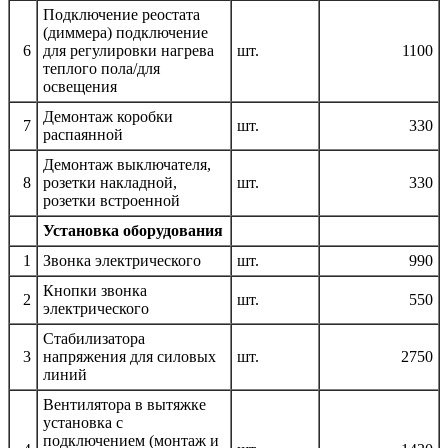
Подключение реостата
(диммера) подключение
6
для регулировки нагрева
шт.
1100
теплого пола/для
освещения
Демонтаж коробки
7
шт.
330
распаянной
Демонтаж выключателя,
8
розетки накладной,
шт.
330
розетки встроенной
Установка оборудования
1
Звонка электрического
шт.
990
Кнопки звонка
2
шт.
550
электрического
Стабилизатора
3
напряжения для силовых
шт.
2750
линий
Вентилятора в вытяжке
установка с
подключением (монтаж и