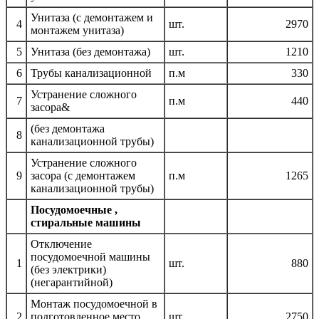
Унитаза (с демонтажем и
4
шт.
2970
монтажем унитаза)
5
Унитаза (без демонтажа)
шт.
1210
6
Трубы канализационной
п.м
330
Устранение сложного
7
п.м
440
засора&
(без демонтажа
8
канализационной трубы)
Устранение сложного
9
засора (с демонтажем
п.м
1265
канализационной трубы)
Посудомоечные ,
стиральные машины
Отключение
посудомоечной машины
1
шт.
880
(без электрики)
(негарантийной)
Монтаж посудомоечной в
2
подготовленное место,
шт.
2750