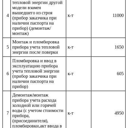
тепловой энергии другой
модели взамен
вышедшего из строя
4
к-т
11000
(прибор заказчика при
наличии паспорта на
прибор) (демонтаж/
монтаж)
Монтаж и пломбировка
5
прибора учета тепловой
к-т
1650
энергии после поверки
Пломбировка и ввод в
эксплуатацию прибора
учета тепловой энергии
6
к-т
605
(прибор заказчика при
наличии паспорта на
прибор)
Демонтаж/монтаж
прибора учета расхода
холодной или горячей
воды (с учетом стоимости
7
к-т
4950
прибора,
(присоединителя),
пломбировки,акт ввода в