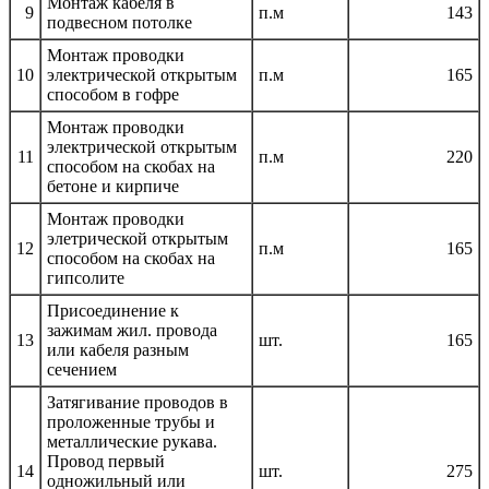
Монтаж кабеля в
9
п.м
143
подвесном потолке
Монтаж проводки
10
электрической открытым
п.м
165
способом в гофре
Монтаж проводки
электрической открытым
11
п.м
220
способом на скобах на
бетоне и кирпиче
Монтаж проводки
элетрической открытым
12
п.м
165
способом на скобах на
гипсолите
Присоединение к
зажимам жил. провода
13
шт.
165
или кабеля разным
сечением
Затягивание проводов в
проложенные трубы и
металлические рукава.
Провод первый
14
шт.
275
одножильный или