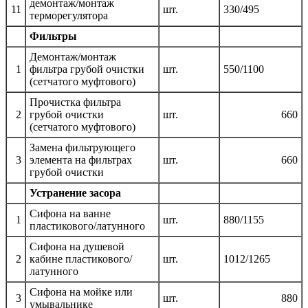
демонтаж/монтаж
11
шт.
330/495
терморегулятора
Фильтры
Демонтаж/монтаж
1
фильтра грубой очистки
шт.
550/1100
(сетчатого муфтового)
Прочистка фильтра
2
грубой очистки
шт.
660
(сетчатого муфтового)
Замена фильтрующего
3
элемента на фильтрах
шт.
660
грубой очистки
Устранение засора
Сифона на ванне
1
шт.
880/1155
пластикового/латунного
Сифона на душевой
2
кабине пластикового/
шт.
1012/1265
латунного
Сифона на мойке или
3
шт.
880
умывальнике