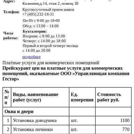
Адрес:
Калинина,д.14, этаж 2, помещ. III
Круглосуточный прием заявок
Телефон:
+7 (495) 232-18-31
Пн-Пт с 9-00 до 18-00
Обед: с 13.00 – 14.00
Бухгалтерия:
Часы
Вторник: с 9:00 до 13:00
работы:
Четверг: с 14:00 до 18:00
Первый и второй четверг месяца
с 14:00 до 20:00
подробнее
Платные услуги для коммерческих помещений
Прейскурант цен на платные услуги для коммерческих
помещений, оказываемые ООО «Управляющая компания
Гестор»
№
Виды, наименование
Ед.
Стоимость
п/
работ (услуг)
измерения
работ руб.
п
Окна и двери
1
Установка доводчика
шт.
1100
2
Установка личинки
шт.
770