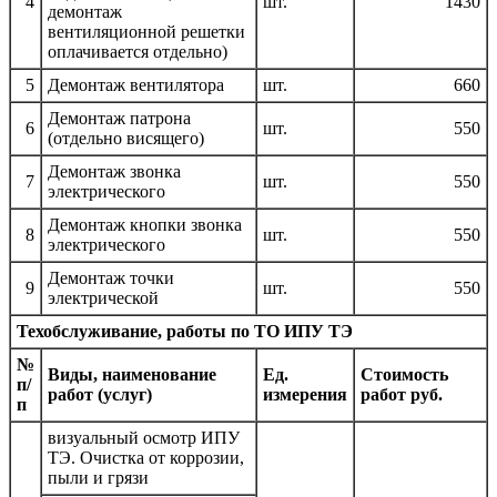
4
шт.
1430
демонтаж
вентиляционной решетки
оплачивается отдельно)
5
Демонтаж вентилятора
шт.
660
Демонтаж патрона
6
шт.
550
(отдельно висящего)
Демонтаж звонка
7
шт.
550
электрического
Демонтаж кнопки звонка
8
шт.
550
электрического
Демонтаж точки
9
шт.
550
электрической
Техобслуживание, работы по ТО ИПУ ТЭ
№
Виды, наименование
Ед.
Стоимость
п/
работ (услуг)
измерения
работ руб.
п
визуальный осмотр ИПУ
ТЭ. Очистка от коррозии,
пыли и грязи