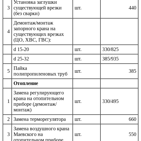
Установка заглушки
3
существующей врезки
шт.
440
(без сварки)
Демонтаж/монтаж
запорного крана на
4
существующих врезках
(ЦО, ХВС, ГВС):
d 15-20
шт.
330/825
d 25-32
шт.
385/935
Пайка
5
шт.
385
полипропиленовых труб
Отопление
Замена регулирующего
крана на отопительном
1
шт.
330/495
приборе (демонтаж/
монтаж)
2
Замена терморегулятора
шт.
660
Замена воздушного крана
3
Маевского на
шт.
550
отопительном приборе