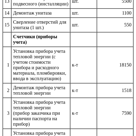
13
шт.
5500
подвесного (инсталляции)
14
Демонтаж унитаза
шт.
1100
Cверление отверстий для
15
шт.
550
унитаза (1 шт.)
Счетчики (приборы
учета)
Установка прибора учета
тепловой энергии (с
учетом стоимости
1
к-т
18150
прибора и расходного
материала, пломбировки,
ввода в эксплуатацию)
Демонтаж прибора учета
2
к-т
1518
тепловой энергии
Установка прибора учета
тепловой энергии
3
(прибор заказчика при
к-т
7590
наличии паспорта на
прибор)
Установка прибора учета