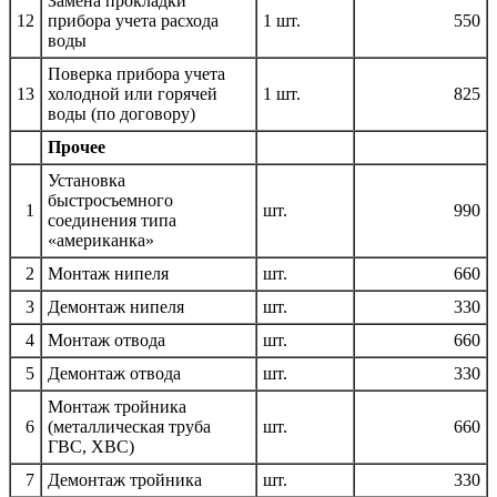
Замена прокладки
12
прибора учета расхода
1 шт.
550
воды
Поверка прибора учета
13
холодной или горячей
1 шт.
825
воды (по договору)
Прочее
Установка
быстросъемного
1
шт.
990
соединения типа
«американка»
2
Монтаж нипеля
шт.
660
3
Демонтаж нипеля
шт.
330
4
Монтаж отвода
шт.
660
5
Демонтаж отвода
шт.
330
Монтаж тройника
6
(металлическая труба
шт.
660
ГВС, ХВС)
7
Демонтаж тройника
шт.
330