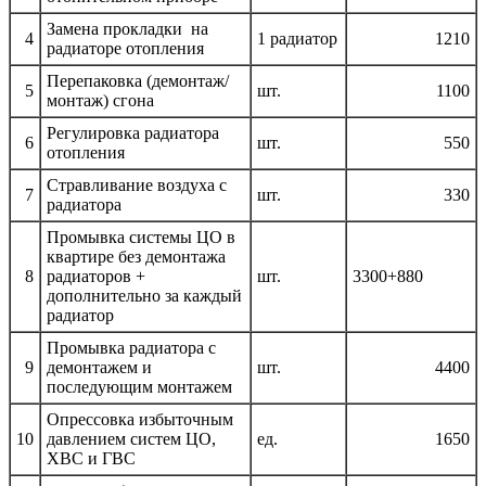
Замена прокладки на
4
1 радиатор
1210
радиаторе отопления
Перепаковка (демонтаж/
5
шт.
1100
монтаж) сгона
Регулировка радиатора
6
шт.
550
отопления
Стравливание воздуха с
7
шт.
330
радиатора
Промывка системы ЦО в
квартире без демонтажа
8
радиаторов +
шт.
3300+880
дополнительно за каждый
радиатор
Промывка радиатора с
9
демонтажем и
шт.
4400
последующим монтажем
Опрессовка избыточным
10
давлением систем ЦО,
ед.
1650
ХВС и ГВС