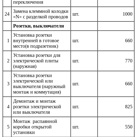
переключения
Замена клеммной колодки
24
шт.
1000
«N» с разделкой проводов
Розетки, выключатели
Установка розетки
1
внутренней в готовое
шт.
660
место(в подразетник)
Установка розетки для
2
электрической плиты
шт.
770
(наружная)
Установка розетки
электрической или
3
шт.
660
выключателя (наружный
монтаж и коммутация)
Демонтаж и монтаж
4
розетки электрической
шт.
825
или выключателя
Монтаж распаянной
5
коробки открытой
шт.
550
установки