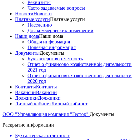
Реквизиты
Часто задаваемые вопросы
Новости
Новости
Платные услуги
Платные услуги
Населению
Для коммерческих помещений
Наши дома
Наши дома
Общая информация
Полезная информация
Документы
Документы
Бухгалтерская отчетность
Отчет о финансово-хозяйственной деятельности
2021 год
Отчет о финансово-хозяйственной деятельности
2020 год
Контакты
Контакты
Вакансии
Вакансии
Должники
Должники
Личный кабинет
Личный кабинет
ООО "Управляющая компания "Гестор"
Документы
Раскрытие информации
Бухгалтерская отчетность